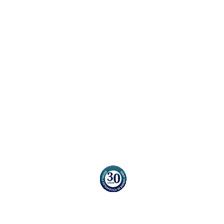
Últimas Noticias
Ya está disponible el Cronograma de la Cursada 2026
Ya está disponible la Revista IOS
Osteopatía y Oftalomología
Osteopatía y Estrés
Osteopatía y Odontología
Osteopatía y Pediatría
Osteopatía y los Diafragmas Corporales
Osteopatía y Neurofisiología