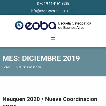
+54 9 11 4161 3625
info@eoba.com.ar
MES: DICIEMBRE 2019
CURRENT:
HOME
MES: DICIEMBRE 2019
Neuquen 2020 / Nueva Coordinacion