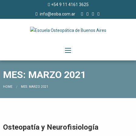
+54 9 11 4161 3625
info@eoba.com.ar
MES: MARZO 2021
CURRENT:
HOME
MES: MARZO 2021
Osteopatía y Neurofisiología